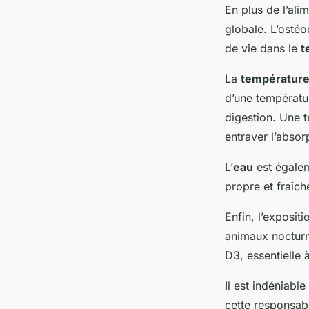
En plus de l’ali
globale. L’ostéo
de vie dans le
t
La
températur
d’une températu
digestion. Une 
entraver l’absor
L’
eau
est égalem
propre et fraîc
Enfin, l’exposit
animaux nocturne
D3, essentielle 
Il est indéniab
cette responsabil