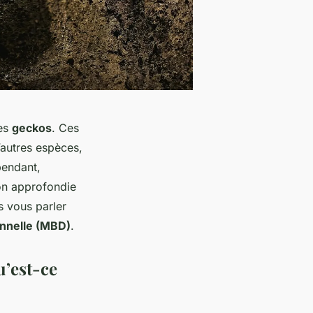
des
geckos
. Ces
d’autres espèces,
pendant,
on approfondie
s vous parler
onnelle (MBD)
.
u’est-ce