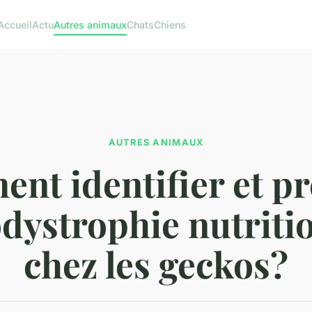
Accueil
Actu
Autres animaux
Chats
Chiens
AUTRES ANIMAUX
nt identifier et pr
odystrophie nutriti
chez les geckos?