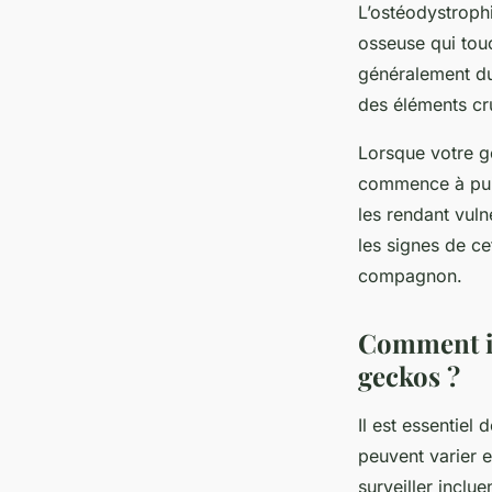
L’ostéodystroph
osseuse qui tou
généralement du
des éléments cr
Lorsque votre g
commence à puis
les rendant vuln
les signes de ce
compagnon.
Comment id
geckos ?
Il est essentiel
peuvent varier e
surveiller incluen