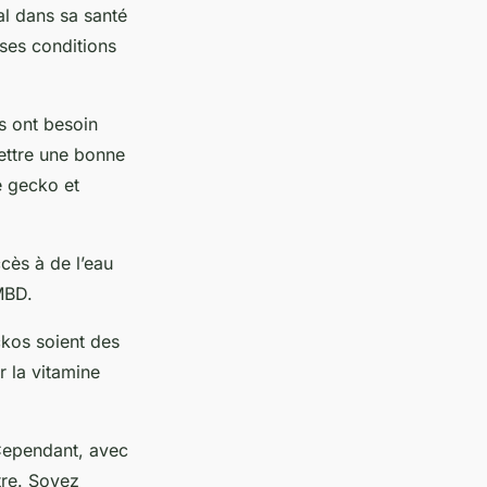
al dans sa santé
ises conditions
s ont besoin
ettre une bonne
e gecko et
cès à de l’eau
MBD.
ckos soient des
r la vitamine
 Cependant, avec
être. Soyez