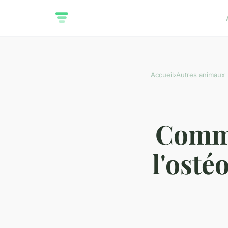
Accueil
›
Autres animaux
Comme
l'osté