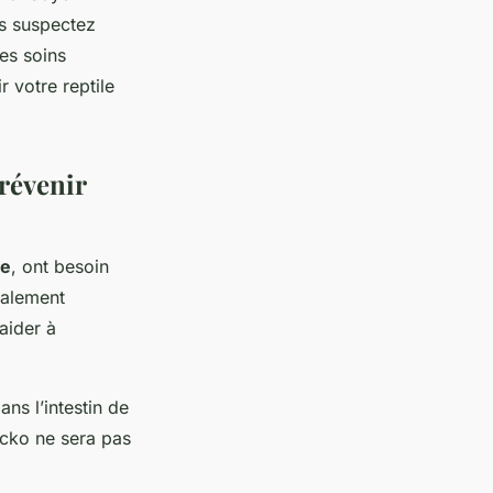
us suspectez
es soins
r votre reptile
révenir
te
, ont besoin
galement
aider à
ans l’intestin de
ecko ne sera pas