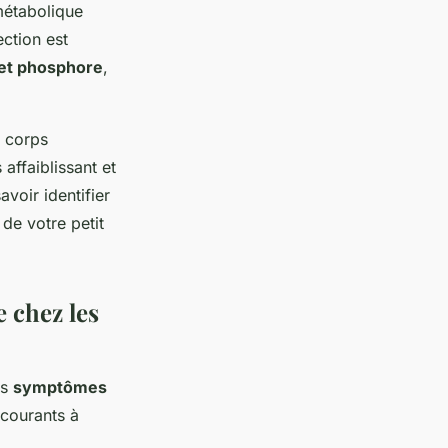
métabolique
ction est
 et phosphore
,
n corps
affaiblissant et
avoir identifier
 de votre petit
 chez les
es
symptômes
 courants à