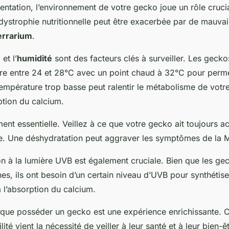
mentation, l’environnement de votre gecko joue un rôle cruci
dystrophie nutritionnelle peut être exacerbée par de mauva
errarium
.
e
et l’
humidité
sont des facteurs clés à surveiller. Les gecko
re entre 24 et 28°C avec un point chaud à 32°C pour perm
température trop basse peut ralentir le métabolisme de votr
ption du calcium.
ent essentielle. Veillez à ce que votre gecko ait toujours ac
he. Une déshydratation peut aggraver les symptômes de la 
ion à la lumière UVB est également cruciale. Bien que les ge
s, ils ont besoin d’un certain niveau d’UVB pour synthétise
à l’absorption du calcium.
le que posséder un gecko est une expérience enrichissante.
ité vient la nécessité de veiller à leur santé et à leur bien-