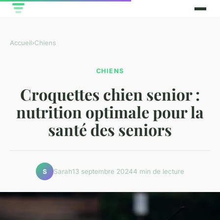
Accueil
›
Chiens
CHIENS
Croquettes chien senior :
nutrition optimale pour la
santé des seniors
Sarah
13 septembre 2024
4 min de lecture
S